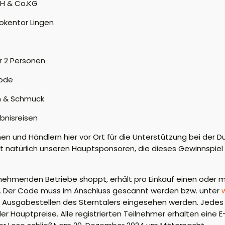
bH & Co.KG
okentor Lingen
r 2 Personen
Mode
n & Schmuck
bnisreisen
en und Händlern hier vor Ort für die Unterstützung bei der D
lt natürlich unseren Hauptsponsoren, die dieses Gewinnspiel
lnehmenden Betriebe shoppt, erhält pro Einkauf einen oder me
. Der Code muss im Anschluss gescannt werden bzw. unter
Ausgabestellen des Sterntalers eingesehen werden. Jedes
r Hauptpreise. Alle registrierten Teilnehmer erhalten eine 