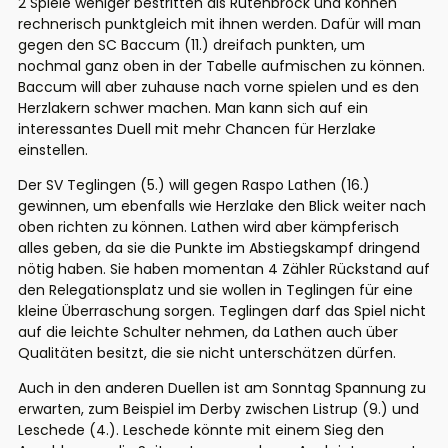
2 Spiele weniger bestritten als Rütenbrock und können
rechnerisch punktgleich mit ihnen werden. Dafür will man
gegen den SC Baccum (11.) dreifach punkten, um
nochmal ganz oben in der Tabelle aufmischen zu können.
Baccum will aber zuhause nach vorne spielen und es den
Herzlakern schwer machen. Man kann sich auf ein
interessantes Duell mit mehr Chancen für Herzlake
einstellen.
Der SV Teglingen (5.) will gegen Raspo Lathen (16.)
gewinnen, um ebenfalls wie Herzlake den Blick weiter nach
oben richten zu können. Lathen wird aber kämpferisch
alles geben, da sie die Punkte im Abstiegskampf dringend
nötig haben. Sie haben momentan 4 Zähler Rückstand auf
den Relegationsplatz und sie wollen in Teglingen für eine
kleine Überraschung sorgen. Teglingen darf das Spiel nicht
auf die leichte Schulter nehmen, da Lathen auch über
Qualitäten besitzt, die sie nicht unterschätzen dürfen.
Auch in den anderen Duellen ist am Sonntag Spannung zu
erwarten, zum Beispiel im Derby zwischen Listrup (9.) und
Leschede (4.). Leschede könnte mit einem Sieg den