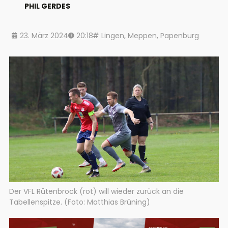
PHIL GERDES
23. März 2024
20:18
Lingen
,
Meppen
,
Papenburg
Der VFL Rütenbrock (rot) will wieder zurück an die
Tabellenspitze. (Foto: Matthias Brüning)