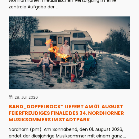
wohnortnahen medizinischen Versorgung ist eine
zentrale Aufgabe der ...
28. Juli 2026
BAND „DOPPELBOCK“ LIEFERT AM 01. AUGUST
FEIERFREUDIGES FINALE DES 34. NORDHORNER
MUSIKSOMMERS IM STADTPARK
Nordhorn (pm). Am Sonnabend, den 01. August 2026,
endet der diesjährige Musiksommer mit einem ganz ...