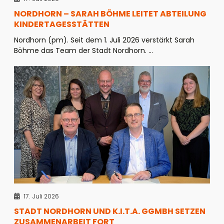
NORDHORN – SARAH BÖHME LEITET ABTEILUNG
KINDERTAGESSTÄTTEN
Nordhorn (pm). Seit dem 1. Juli 2026 verstärkt Sarah
Böhme das Team der Stadt Nordhorn. ...
17. Juli 2026
STADT NORDHORN UND K.I.T.A. GGMBH SETZEN
ZUSAMMENARBEIT FORT