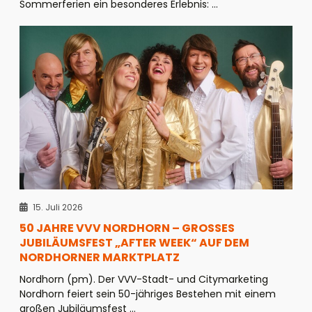
Sommerferien ein besonderes Erlebnis: ...
15. Juli 2026
50 JAHRE VVV NORDHORN – GROSSES J
UBILÄUMSFEST „AFTER WEEK“ AUF DEM N
ORDHORNER MARKTPLATZ
Nordhorn (pm). Der VVV-Stadt- und Citymarketing
Nordhorn feiert sein 50-jähriges Bestehen mit einem
großen Jubiläumsfest ...