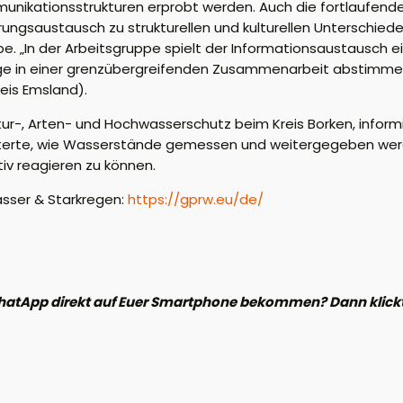
nikationsstrukturen erprobt werden. Auch die fortlaufende 
hrungsaustausch zu strukturellen und kulturellen Unterschied
 „In der Arbeitsgruppe spielt der Informationsaustausch e
age in einer grenzübergreifenden Zusammenarbeit abstimmen
reis Emsland).
atur-, Arten- und Hochwasserschutz beim Kreis Borken, info
läuterte, wie Wasserstände gemessen und weitergegeben werd
tiv reagieren zu können.
sser & Starkregen:
https://gprw.eu/de/
hatApp direkt auf Euer Smartphone bekommen? Dann klickt