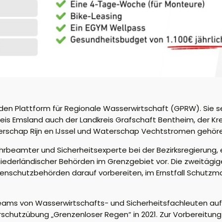
nden Plattform für Regionale Wasserwirtschaft (GPRW). Sie s
Emsland auch der Landkreis Grafschaft Bentheim, der Kreis B
terschap Rijn en IJssel und Waterschap Vechtstromen gehör
hrbeamter und Sicherheitsexperte bei der Bezirksregierung, 
erländischer Behörden im Grenzgebiet vor. Die zweitägige
rophenschutzbehörden darauf vorbereiten, im Ernstfall Schu
Teams von Wasserwirtschafts- und Sicherheitsfachleuten au
utzübung „Grenzenloser Regen“ in 2021. Zur Vorbereitung