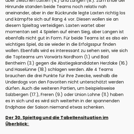
aber zwischen Laxten (4.) und Langen (8.). Zum Ende der
Hinrunde standen beide Teams noch relativ nah
aneinander, aber in der Rückrunde legte Laxten richtig los
und kämpfte sich auf Rang 4 vor. Diesen wollen sie an
diesem Spieltag verteidigen. Laxten wartet aber
momentan seit 4 Spielen auf einen Sieg, aber Langen ist
ebenfalls nicht gut in Form. Für beide Teams ist es also ein
wichtiges Spiel, da sie wieder in die Erfolgsspur finden
wollen. Ebenfalls wird es interessant zu sehen sein, wie sich
die Topteams um Vorwärts Nordhorn (1.) und Bad
Bentheim (3.) gegen die Abstiegskandidaten Herzlake (16.)
und Haselünne (18.) schlagen werden. Alle 4 Teams
brauchen die drei Punkte für ihre Zwecke, weshalb die
Underdogs von den Favoriten nicht unterschätzt werden
dürfen. Auch die weiteren Partien, um beispielsweise
Salzbergen (17.), Freren (9.) oder Union Lohne (11.) haben
es in sich und es wird sich weiterhin in der spannenden
Endphase der Saison niemand etwas schenken.
Der 30. Spieltag und die Tabellensituation im
Überblick: