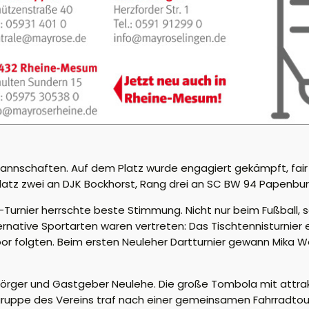
3 Mannschaften. Auf dem Platz wurde engagiert gekämpft, fa
, Platz zwei an DJK Bockhorst, Rang drei an SC BW 94 Papenbur
-Turnier herrschte beste Stimmung. Nicht nur beim Fußball,
native Sportarten waren vertreten: Das Tischtennisturnier e
 folgten. Beim ersten Neuleher Dartturnier gewann Mika Wes
ubörger und Gastgeber Neulehe. Die große Tombola mit attrak
gruppe des Vereins traf nach einer gemeinsamen Fahrradtour 