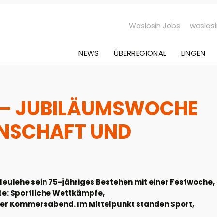
Waslosin Jobs
waslosi
NEWS
ÜBERREGIONAL
LINGEN
E – JUBILÄUMSWOCHE
INSCHAFT UND
C Neulehe sein 75-jähriges Bestehen mit einer Festwoche,
lte: Sportliche Wettkämpfe,
her Kommersabend. Im Mittelpunkt standen Sport,