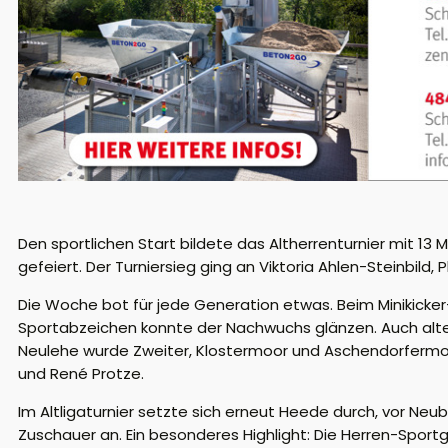
Den sportlichen Start bildete das Altherrenturnier mit 1
gefeiert. Der Turniersieg ging an Viktoria Ahlen-Steinbild
Die Woche bot für jede Generation etwas. Beim Minikicker
Sportabzeichen konnte der Nachwuchs glänzen. Auch alter
Neulehe wurde Zweiter, Klostermoor und Aschendorfermoor
und René Protze.
Im Altligaturnier setzte sich erneut Heede durch, vor Ne
Zuschauer an. Ein besonderes Highlight: Die Herren-Sport