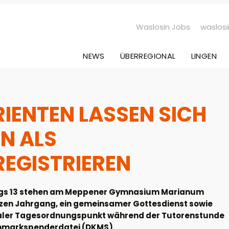
Waslosin Jobs
waslosi
NEWS
ÜBERREGIONAL
LINGEN
IENTEN LASSEN SICH
N ALS
EGISTRIEREN
gangs 13 stehen am Meppener Gymnasium Marianum
nzen Jahrgang, ein gemeinsamer Gottesdienst sowie
ntraler Tagesordnungspunkt während der Tutorenstunde
enmarkspenderdatei (DKMS).