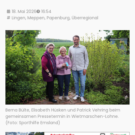
18. Mai 2026
16:54
Lingen
,
Meppen
,
Papenburg
,
Überregional
Berna Bülte, Elisabeth Hüsken und Patrick Vehring beim
gemeinsamen Pressetermin in Wietmarschen-Lohne.
(Foto: Sporthilfe Emsland)