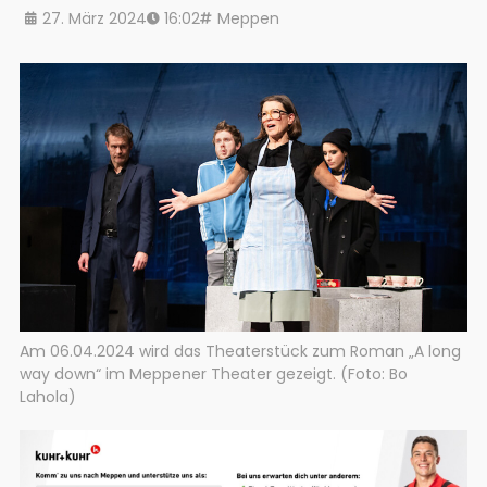
27. März 2024
16:02
Meppen
Am 06.04.2024 wird das Theaterstück zum Roman „A long
way down“ im Meppener Theater gezeigt. (Foto: Bo
Lahola)