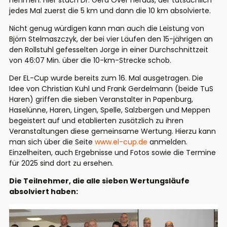
nehmen. Hier stach Dr. Gerd Over heraus, der tatsächlich
jedes Mal zuerst die 5 km und dann die 10 km absolvierte.
Nicht genug würdigen kann man auch die Leistung von
Björn Stelmaszczyk, der bei vier Läufen den 15-jährigen an
den Rollstuhl gefesselten Jorge in einer Durchschnittzeit
von 46:07 Min. über die 10-km-Strecke schob.
Der EL-Cup wurde bereits zum 16. Mal ausgetragen. Die
Idee von Christian Kuhl und Frank Gerdelmann (beide TuS
Haren) griffen die sieben Veranstalter in Papenburg,
Haselünne, Haren, Lingen, Spelle, Salzbergen und Meppen
begeistert auf und etablierten zusätzlich zu ihren
Veranstaltungen diese gemeinsame Wertung. Hierzu kann
man sich über die Seite
www.el-cup.de
anmelden.
Einzelheiten, auch Ergebnisse und Fotos sowie die Termine
für 2025 sind dort zu ersehen.
Die Teilnehmer, die alle sieben Wertungsläufe
absolviert haben: