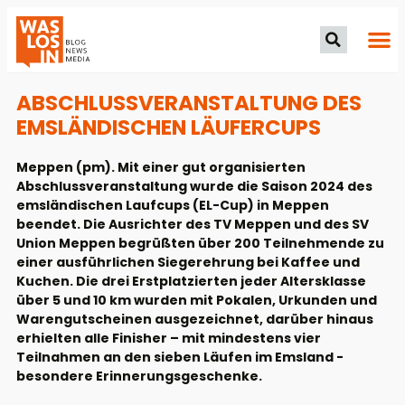
ABSCHLUSSVERANSTALTUNG DES
EMSLÄNDISCHEN LÄUFERCUPS
Meppen (pm). Mit einer gut organisierten
Abschlussveranstaltung wurde die Saison 2024 des
emsländischen Laufcups (EL-Cup) in Meppen
beendet. Die Ausrichter des TV Meppen und des SV
Union Meppen begrüßten über 200 Teilnehmende zu
einer ausführlichen Siegerehrung bei Kaffee und
Kuchen. Die drei Erstplatzierten jeder Altersklasse
über 5 und 10 km wurden mit Pokalen, Urkunden und
Warengutscheinen ausgezeichnet, darüber hinaus
erhielten alle Finisher – mit mindestens vier
Teilnahmen an den sieben Läufen im Emsland -
besondere Erinnerungsgeschenke.