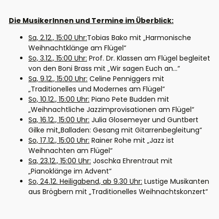
Die MusikerInnen und Termine im Überblick:
Sa, 2.12., 15:00 Uhr:
Tobias Bako mit „Harmonische
Weihnachtklänge am Flügel“
So, 3.12., 15:00 Uhr:
Prof. Dr. Klassen am Flügel begleitet
von den Boni Brass mit „Wir sagen Euch an…“
Sa, 9.12., 15:00 Uhr:
Celine Penniggers mit
„Traditionelles und Modernes am Flügel“
So, 10.12., 15:00 Uhr:
Piano Pete Budden mit
„Weihnachtliche Jazzimprovisationen am Flügel“
Sa, 16.12., 15:00 Uhr:
Julia Glosemeyer und Guntbert
Gilke mit„Balladen: Gesang mit Gitarrenbegleitung“
So, 17.12., 15:00 Uhr:
Rainer Rohe mit „Jazz ist
Weihnachten am Flügel“
Sa, 23.12., 15:00 Uhr:
Joschka Ehrentraut mit
„Pianoklänge im Advent“
So, 24.12.
Heiligabend,
ab 9.30 Uhr:
Lustige Musikanten
aus Brögbern mit
„Traditionelles Weihnachtskonzert“