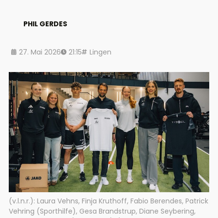
PHIL GERDES
27. Mai 2026
21:15
Lingen
(v.l.n.r.): Laura Vehns, Finja Kruthoff, Fabio Berendes, Patrick
Vehring (Sporthilfe), Gesa Brandstrup, Diane Seybering,