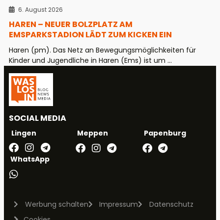
6. August 2026
HAREN – NEUER BOLZPLATZ AM
EMSPARKSTADION LÄDT ZUM KICKEN EIN
Haren (pm). Das Netz an Bewegungsmöglichkeiten für
Kinder und Jugendliche in Haren (Ems) ist um ...
SOCIAL MEDIA
Meppen
Papenburg
Lingen
WhatsApp
Werbung schalten
Impressum
Datenschutz
Cookies