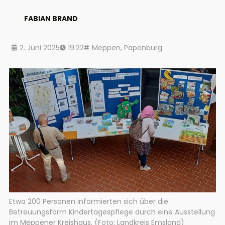
FABIAN BRAND
2. Juni 2025
19:22
Meppen
,
Papenburg
Etwa 200 Personen informierten sich über die
Betreuungsform Kindertagespflege durch eine Ausstellung
im Meppener Kreishaus. (Foto: Landkreis Emsland)