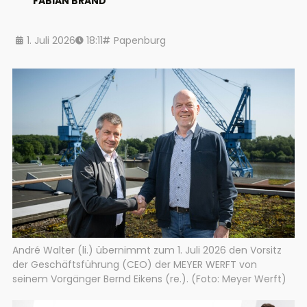
FABIAN BRAND
1. Juli 2026
18:11
Papenburg
André Walter (li.) übernimmt zum 1. Juli 2026 den Vorsitz
der Geschäftsführung (CEO) der MEYER WERFT von
seinem Vorgänger Bernd Eikens (re.). (Foto: Meyer Werft)