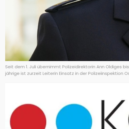
Seit dem 1. Juli übernimmt Polizeidirektorin Ann Oldiges 
jährige ist zurzeit Leiterin Einsatz in der Polizeiinspektio