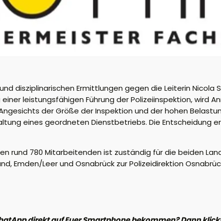
nd disziplinarischen Ermittlungen gegen die Leiterin Nicola S
einer leistungsfähigen Führung der Polizeiinspektion, wird A
Angesichts der Größe der Inspektion und der hohen Belast
altung eines geordneten Dienstbetriebs. Die Entscheidung 
ren rund 780 Mitarbeitenden ist zuständig für die beiden La
d, Emden/Leer und Osnabrück zur Polizeidirektion Osnabrüc
hatApp direkt auf Euer Smartphone bekommen? Dann klickt