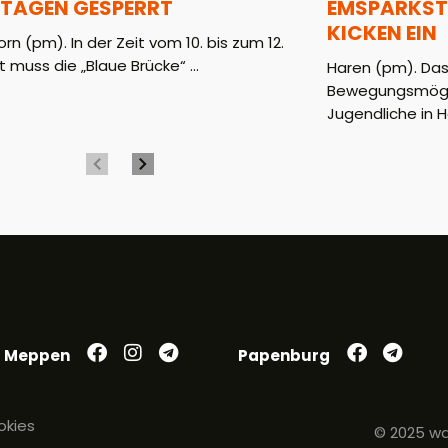
 TAGEN GESPERRT
EMSPARKST
KICKEN EIN
rn (pm). In der Zeit vom 10. bis zum 12.
 muss die „Blaue Brücke“ ...
Haren (pm). Das
Bewegungsmöglic
Jugendliche in H
Meppen
Papenburg
okies
© 2025 wa