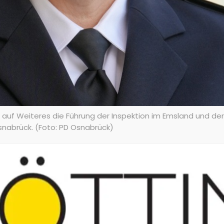
bis auf Weiteres die Führung der Inspektion im Emsland und d
n Osnabrück. (Foto: PD Osnabrück)