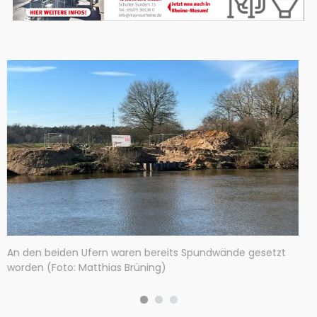
In diesem Bereich der Ems zwischen Schwefingen und
Klein Hesepe wird die neue Fuß- und Radwegbrücke
gebaut (Foto: Matthias Brüning)
zt
1
2
3