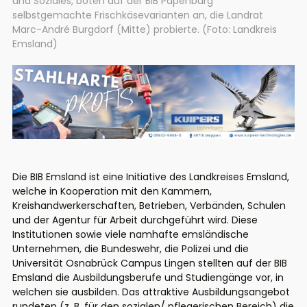
und Soziales, boten auf der BIB Papenburg
selbstgemachte Frischkäsevarianten an, die Landrat
Marc-André Burgdorf (Mitte) probierte. (Foto: Landkreis
Emsland)
Die BIB Emsland ist eine Initiative des Landkreises Emsland,
welche in Kooperation mit den Kammern,
Kreishandwerkerschaften, Betrieben, Verbänden, Schulen
und der Agentur für Arbeit durchgeführt wird. Diese
Institutionen sowie viele namhafte emsländische
Unternehmen, die Bundeswehr, die Polizei und die
Universität Osnabrück Campus Lingen stellten auf der BIB
Emsland die Ausbildungsberufe und Studiengänge vor, in
welchen sie ausbilden. Das attraktive Ausbildungsangebot
rundeten (z. B. für den sozialen/ pflegerischen Bereich) die