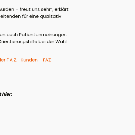
den – freut uns sehr“, erklärt
eitenden für eine qualitativ
hten auch Patientenmeinungen
rientierungshilfe bei der Wahl
r F.A.Z.- Kunden – FAZ
 hier: