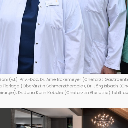
i (v.l.): Priv.-Doz. Dr. Arne Bokemeyer (Chefarzt Gastroenter
na Flerlage (Oberärztin Schmerztherapie), Dr. Jörg Isbach (Ch
rgie). Dr. Jana Karin Köbcke (Chefärztin Geriatrie) fehlt au