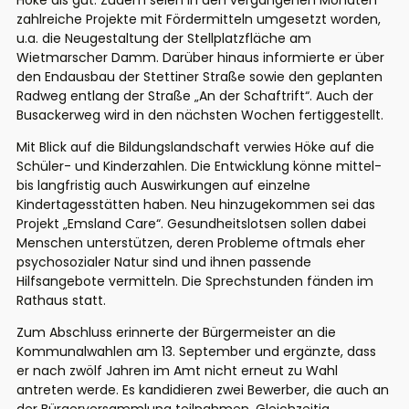
Höke als gut. Zudem seien in den vergangenen Monaten
zahlreiche Projekte mit Fördermitteln umgesetzt worden,
u.a. die Neugestaltung der Stellplatzfläche am
Wietmarscher
Damm.
Darüber hinaus informierte er über
den Endausbau der Stettiner Straße sowie den geplanten
Radweg entlang der Straße „An der Schaftrift“.
Auch der
Busackerweg wird in den nächsten Wochen fertiggestellt.
Mit Blick auf die Bildungslandschaft verwies Höke auf
die
Schüler- und Kinderzahlen. Die Entwicklung könne mittel-
bis langfristig auch Auswirkungen auf einzelne
Kindertagesstätten haben.
Neu hinzugekommen sei das
Projekt „Emsland Care“. Gesundheitslotsen sollen dabei
Menschen unterstützen, deren Probleme oftmals eher
psychosozialer Natur sind und ihnen passende
Hilfsangebote vermitteln. Die Sprechstunden fänden im
Rathaus statt.
Zum Abschluss erinnerte der Bürgermeister an die
Kommunalwahlen am 13. September und ergänzte, dass
er nach zwölf Jahren im Amt nicht erneut
zu Wahl
antreten
werde.
Es kandidieren zwei Bewerber, die auch an