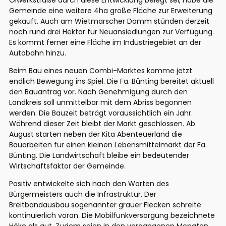
Ölwerkstraße durch diese Entwicklung belegt sei,
habe die
Gemeinde
eine weitere 4ha große Fläche zur Erweiterung
gekauft. Auch a
m
Wietmarscher
Damm stünden derzeit
noch rund drei Hektar für Neuansiedlungen zur Verfügung
.
Es kommt ferner eine Fläche im Industriegebiet an der
Autobahn hinzu.
B
eim Bau
eines neuen Combi-Marktes
komme jetzt
endlich
Bewegung ins Spiel.
Die Fa. Bünting bereitet aktuell
den Bauantrag vor. Nach Genehmigung durch den
Landkreis soll unmittelbar mit dem Abriss begonnen
werden. Die Bauzeit beträgt voraussichtlich ein Jahr.
Während dieser Zeit bleibt der Markt geschlossen.
Ab
August starten neben der Kita Abenteuerland die
Bauarbeiten
für einen kleinen Lebensmittelmarkt der Fa.
Bünting
.
Die Landwirtschaft bleibe ein bedeutender
Wirtschaftsfaktor der Gemeinde.
Positiv entwickelte sich nach den Worten des
Bürgermeisters auch die Infrastruktur. Der
Breitbandausbau
sogenannter grauer Flecken
schreite
kontinuierlich vora
n.
Die Mobilfunkversorgung bezeichnete