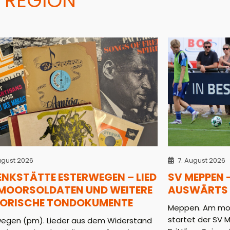
 REGION
ugust 2026
7. August 2026
ENKSTÄTTE ESTERWEGEN – LIED
SV MEPPEN 
 MOORSOLDATEN UND WEITERE
AUSWÄRTS 
TORISCHE TONDOKUMENTE
Meppen. Am mor
startet der SV 
wegen (pm). Lieder aus dem Widerstand