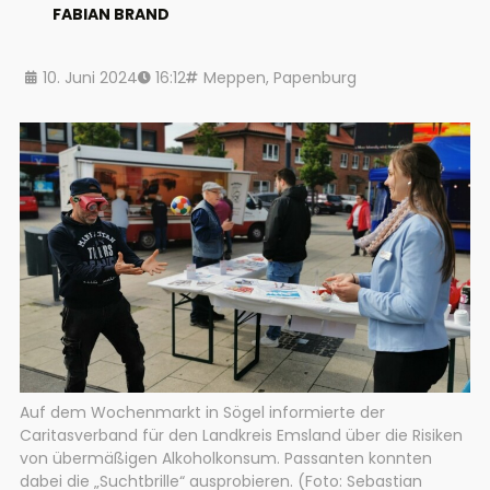
FABIAN BRAND
10. Juni 2024
16:12
Meppen
,
Papenburg
Auf dem Wochenmarkt in Sögel informierte der
Caritasverband für den Landkreis Emsland über die Risiken
von übermäßigen Alkoholkonsum. Passanten konnten
dabei die „Suchtbrille“ ausprobieren. (Foto: Sebastian