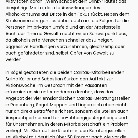
Aktivitäten daran. „Wem schadet dein Drink?“ lautet das
diesjährige Motto, das die Auswirkungen des
Alkoholkonsums auf Dritte in den Fokus rückt. Neben dem
Straßenverkehr geht es dabei auch um die Folgen für die
Personen im privaten Umfeld und an der Arbeitsstelle.
Auch das Thema Gewalt macht einen Schwerpunkt aus,
da alkoholisierte Menschen schneller dazu neigen,
aggressive Handlungen vorzunehmen, gleichzeitig aber
auch gefährdeter sind, selbst Opfer von Gewalt zu
werden.
In Sögel gestalteten die beiden Caritas-Mitarbeitenden
Seline Keller und Sebastian Sürken den Auftakt zur
Aktionswoche. Im Gespräch mit den Passanten
informierten sie unter anderem darüber, dass das
Angebot der vier emsländischen Caritas-Beratungsstellen
in Papenburg, Sögel, Meppen und Lingen sich eben nicht
nur an direkt Betroffene richtet, sondern die Stellen auch
Ansprechpartner sind für co-abhängige Angehörige und
für Unternehmen, in deren Mitarbeiterschaft ein Problem
vorliegt. Mit Blick auf die Klientel in den Beratungsstellen
sei Alkohol mit deutlich über 50 Prozent nach wie vor die