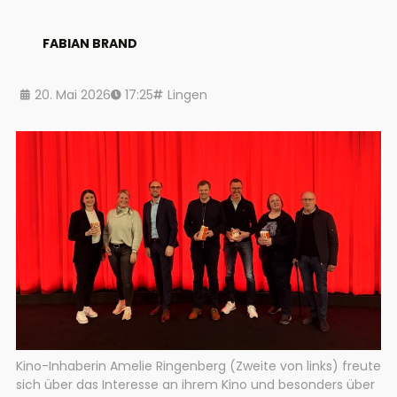
FABIAN BRAND
20. Mai 2026
17:25
Lingen
Kino-Inhaberin Amelie Ringenberg (Zweite von links) freute
sich über das Interesse an ihrem Kino und besonders über