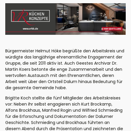
Bürgermeister Helmut Höke begrüßte den Arbeitskreis und
würdigte das langjährige ehrenamtliche Engagement der
Gruppe, die seit 2011 aktiv ist. Auch
Geestes
Archivar Dr.
Martin Koers betonte die enge Zusammenarbeit und den
wertvollen Austausch mit den Ehrenamtlichen, deren
Arbeit weit über den Ortsteil
Dalum
hinaus Bedeutung für
die gesamte Gemeinde habe.
Brigitte Koch stellte die fünf Mitglieder des Arbeitskreises
vor: Neben ihr selbst engagieren sich Kurt
Brockamp
,
Al
fons
Brockhaus, Manfred
Rogin
und Wilfried
Schmieding
für die Erforschung und Dokumentation der
Dalumer
Geschichte.
Schmieding
und Brockhaus
führten
an
diesem Abend
durch
die Präsentation und zeichneten die