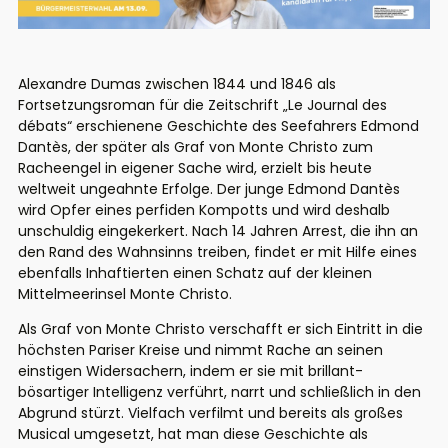
Alexandre Dumas zwischen 1844 und 1846 als
Fortsetzungsroman für die Zeitschrift „Le Journal des
débats
“ erschienene Geschichte des Seefahrers Edmond
Dantès
, der später als Graf von Monte Christo zum
Racheengel in eigener Sache wird, erzielt bis heute
weltweit ungeahnte Erfolge.
Der junge Edmond
Dantès
wird Opfer eines perfiden Kompotts und wird deshalb
unschuldig eingekerkert.
Nach 14 Jahren Arrest, die ihn an
den Rand des Wahnsinns treiben, findet er mit Hilfe eines
ebenfalls Inhaftierten einen Schatz auf der kleinen
Mittelmeerinsel Monte Christo.
Als Graf von Monte Christo verschafft er sich Eintritt in die
höchsten Pariser Kreise und nimmt Rache an seinen
einstigen Widersachern, indem er sie mit brillant-
bösartiger Intelligenz verführt, narrt und schließlich in den
Abgrund stürzt.
Vielfach verfilmt und bereits als großes
Musical umgesetzt, hat man diese Geschichte als