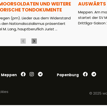
 MOORSOLDATEN UND WEITERE
AUSWÄRTS 
TORISCHE TONDOKUMENTE
Meppen. Am mor
startet der SV 
wegen (pm). Lieder aus dem Widerstand
Drittliga-Saison 2
 den Nationalsozialismus präsentiert
l M. Lang, hauptberuflich Jurist ...
Meppen
Papenburg
okies
© 2025 wa