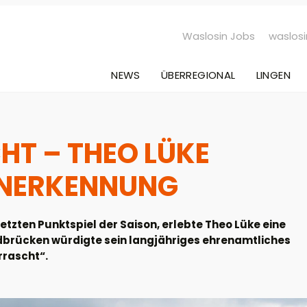
Waslosin Jobs
waslosi
NEWS
ÜBERREGIONAL
LINGEN
T – THEO LÜKE
ANERKENNUNG
etzten Punktspiel der Saison, erlebte Theo Lüke eine
brücken würdigte sein langjähriges ehrenamtliches
rrascht“.