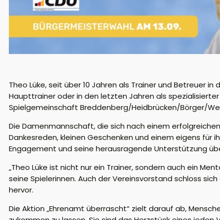
Theo Lüke, seit über 10 Jahren als Trainer und Betreuer in 
Haupttrainer oder in den letzten Jahren als spezialisierte
Spielgemeinschaft Breddenberg/Heidbrücken/Börger/We
Die Damenmannschaft, die sich nach einem erfolgreichen 
Dankesreden, kleinen Geschenken und einem eigens für ihn
Engagement und seine herausragende Unterstützung über
„Theo Lüke ist nicht nur ein Trainer, sondern auch ein Ment
seine Spielerinnen
. Auch der Vereinsvorstand schloss si
hervor.
Die Aktion „Ehrenamt überrascht“ zielt darauf ab, Mensch
zukommen zu lassen. Sie sind das Herzstück eines jeden V