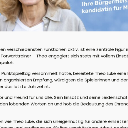
den verschiedensten Funktionen aktiv, ist eine zentrale Figur 
r Torwarttrainer – Theo
engagiert
sich stets mit vollem Eins
rpeloh.
Punktspieltag versammelt hatte, bereitete Theo Lüke eine h
 organisierten Empfang, würdigten die Spielerinnen und der
 das letzte Jahrzehnt.
or und Freund für uns alle. Sein Einsatz und seine Leidenschaf
ch den lobenden Worten an und hob die Bedeutung des Ehren
en wie Theo Lüke, die sich uneigennützig für andere einset
ereins und verdienen es, für ihre unschätzbare Arbeit geehr