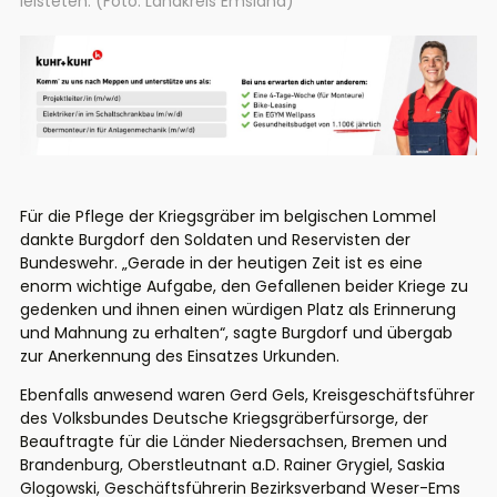
leisteten. (Foto: Landkreis Emsland)
Für die Pflege der Kriegsgräber im belgischen Lommel
dankte Burgdorf den Soldaten und Reservisten
der
Bundeswehr
. „Gerade in der heutigen Zeit ist es eine
enorm wichtige Aufgabe, den Gefallenen beider Kriege zu
gedenken und ihnen einen würdigen Platz als Erinnerung
und Mahnung zu erhalten“, sagte Burgdorf und übergab
zur
Anerkennung
des Einsatzes Urkunden.
Ebenfalls anwesend waren Gerd Gels,
Kreisgeschäftsführer
des Volksbundes Deutsche Kriegsgräberfürsorge, de
r
Beauftragte für die Länder Niedersachsen, Bremen und
Brandenburg
,
Oberstleutnant a.D. Rainer
Grygiel
, Saskia
Glogowski
, Geschäftsführerin Bezirksverband Weser-Ems