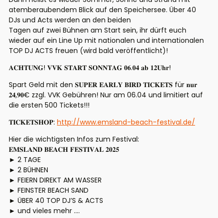
atemberaubendem Blick auf den Speichersee. Über 40
DJs und Acts werden an den beiden
Tagen auf zwei Bühnen am Start sein, ihr dürft euch
wieder auf ein Line Up mit nationalen und internationalen
TOP DJ ACTS freuen (wird bald veröffentlicht)!
𝐀𝐂𝐇𝐓𝐔𝐍𝐆! 𝐕𝐕𝐊 𝐒𝐓𝐀𝐑𝐓 𝐒𝐎𝐍𝐍𝐓𝐀𝐆 𝟎𝟔.𝟎𝟒 𝐚𝐛 𝟏𝟐𝐔𝐡𝐫!
Spart Geld mit den 𝐒𝐔𝐏𝐄𝐑 𝐄𝐀𝐑𝐋𝐘 𝐁𝐈𝐑𝐃 𝐓𝐈𝐂𝐊𝐄𝐓𝐒 für 𝐧𝐮𝐫
𝟐𝟒,𝟗𝟎€ zzgl. VVK Gebühren! Nur am 06.04 und limitiert auf
die ersten 500 Tickets!!!
𝐓𝐈𝐂𝐊𝐄𝐓𝐒𝐇𝐎𝐏:
http://www.emsland-beach-festival.de/
Hier die wichtigsten Infos zum Festival:
𝐄𝐌𝐒𝐋𝐀𝐍𝐃 𝐁𝐄𝐀𝐂𝐇 𝐅𝐄𝐒𝐓𝐈𝐕𝐀𝐋 𝟐𝟎𝟐𝟓
► 2 TAGE
► 2 BÜHNEN
► FEIERN DIREKT AM WASSER
► FEINSTER BEACH SAND
► ÜBER 40 TOP DJ’S & ACTS
► und vieles mehr ….