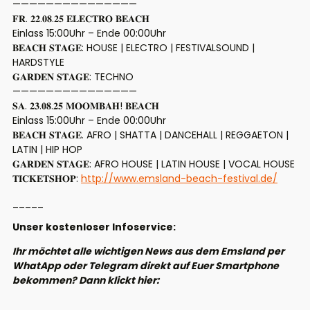
———————————————
𝐅𝐑. 𝟐𝟐.𝟎𝟖.𝟐𝟓 𝐄𝐋𝐄𝐂𝐓𝐑𝐎 𝐁𝐄𝐀𝐂𝐇
Einlass 15:00Uhr – Ende 00:00Uhr
𝐁𝐄𝐀𝐂𝐇 𝐒𝐓𝐀𝐆𝐄: HOUSE | ELECTRO | FESTIVALSOUND |
HARDSTYLE
𝐆𝐀𝐑𝐃𝐄𝐍 𝐒𝐓𝐀𝐆𝐄: TECHNO
———————————————
𝐒𝐀. 𝟐𝟑.𝟎𝟖.𝟐𝟓 𝐌𝐎𝐎𝐌𝐁𝐀𝐇! 𝐁𝐄𝐀𝐂𝐇
Einlass 15:00Uhr – Ende 00:00Uhr
𝐁𝐄𝐀𝐂𝐇 𝐒𝐓𝐀𝐆𝐄. AFRO | SHATTA | DANCEHALL | REGGAETON |
LATIN | HIP HOP
𝐆𝐀𝐑𝐃𝐄𝐍 𝐒𝐓𝐀𝐆𝐄: AFRO HOUSE | LATIN HOUSE | VOCAL HOUSE
𝐓𝐈𝐂𝐊𝐄𝐓𝐒𝐇𝐎𝐏:
http://www.emsland-beach-festival.de/
_____
Unser kostenloser Infoservice:
Ihr möchtet alle wichtigen News aus dem Emsland per
WhatApp oder Telegram direkt auf Euer Smartphone
bekommen? Dann klickt hier: