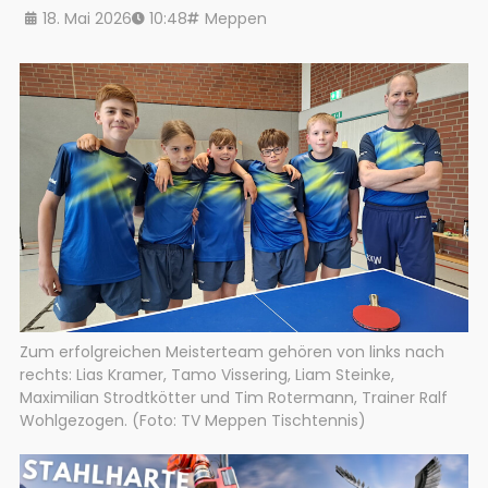
18. Mai 2026
10:48
Meppen
Zum erfolgreichen Meisterteam gehören von links nach
rechts: Lias Kramer, Tamo Vissering, Liam Steinke,
Maximilian Strodtkötter und Tim Rotermann, Trainer Ralf
Wohlgezogen. (Foto: TV Meppen Tischtennis)