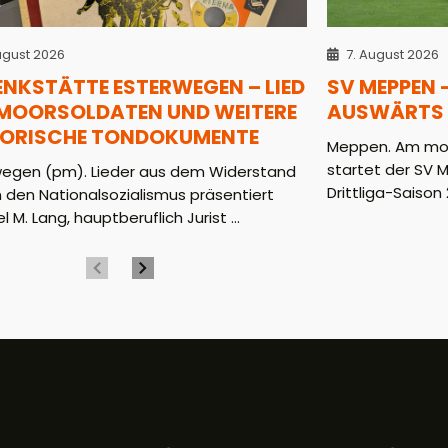
ugust 2026
7. August 2026
ENKSTÄTTE ESTERWEGEN – LIED
SV MEPPEN 
 MOORSOLDATEN UND WEITERE
AUSWÄRTS 
TORISCHE TONDOKUMENTE
Meppen. Am mor
startet der SV 
wegen (pm). Lieder aus dem Widerstand
Drittliga-Saison 2
 den Nationalsozialismus präsentiert
l M. Lang, hauptberuflich Jurist ...