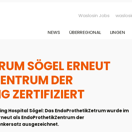
Waslosin Jobs
waslosi
NEWS
ÜBERREGIONAL
LINGEN
RUM SÖGEL ERNEUT
ZENTRUM DER
 ZERTIFIZIERT
ng Hospital Sögel: Das EndoProthetikZetrum wurde im
eut als EndoProthetikZentrum der
nkersatz ausgezeichnet.