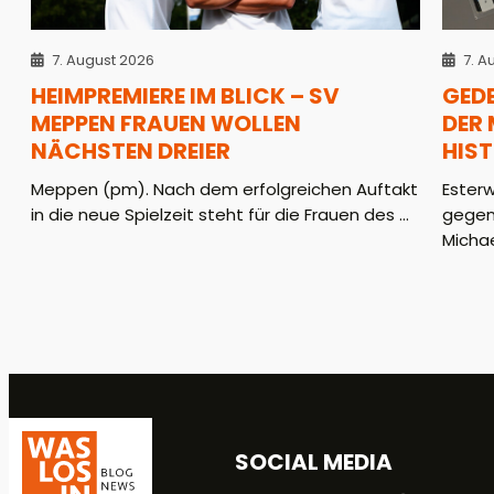
7. August 2026
7. A
HEIMPREMIERE IM BLICK – SV
GED
MEPPEN FRAUEN WOLLEN
DER
NÄCHSTEN DREIER
HIS
Meppen (pm). Nach dem erfolgreichen Auftakt
Ester
in die neue Spielzeit steht für die Frauen des ...
gegen
Michae
SOCIAL MEDIA