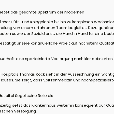
 bietet das gesamte Spektrum der modernen
tlicher Hüft- und Kniegelenke bis hin zu komplexen Wechsel
dlung von einem erfahrenen Team begleitet. Dazu gehören s
euten sowie der Sozialdienst, die Hand in Hand für eine be
 bestätigt unsere kontinuierliche Arbeit auf höchstem Qualitä
auerhaft eine spezialisierte Versorgung nach klar definiert
spitals Thomas Kock sieht in der Auszeichnung ein wichtiges
auses. Sie zeigt, dass Spitzenmedizin und hochspezialisier
ospital Sögel seine Rolle als
chzeitig setzt das Krankenhaus weiterhin konsequent auf Qua
dischen Versorgung.