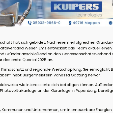
schaft hat sich gebildet. Nach einem erfolgreichen Gründ
ftsverband Weser-Ems entwickelt das Team aktuell einen B
und Gründer anschließend an den Genossenschaftsverband z
r das erste Quartal 2025 an.
hr Klimaschutz und regionale Wertschöpfung. Sie ermöglicht 
haben“, hebt Bürgermeisterin Vanessa Gattung hervor.
ispielsweise wie Interessierte sich beteiligen können. Außer
hotovoltaikanlage an der Kläranlage in Papenburg, bereitge
, Kommunen und Unternehmen, um in erneuerbare Energien w