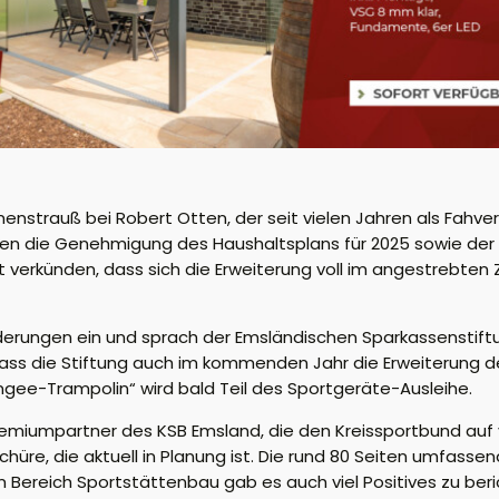
enstrauß bei Robert Otten, der seit vielen Jahren als
Fahve
den die Genehmigung des Haushaltsplans für 2025 sowie der 
ut verkünden, dass sich die Erweiterung
voll im angestrebten
derungen ein und sprach der
Emsländischen
Sparkassenstiftu
ass die Stiftung auch im kommenden Jahr die Erweiterung de
ngee
-Trampolin“ wird bald Teil des Sportgeräte
-Ausleihe
.
emiumpartner des KSB Emsland, die den Kreissportbund auf v
chüre, die aktuell in Planung ist. Die rund 80 Seiten umfass
m Bereich Sportstättenbau gab es auch viel Positives zu beri