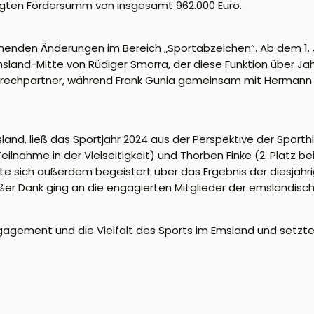
ten Fördersumm von insgesamt 962.000 Euro.
tehenden Änderungen im Bereich „Sportabzeichen“. Ab dem 1
msland-Mitte von Rüdiger
Smorra
, der diese Funktion über J
nsprechpartner, während Frank Gunia gemeinsam mit Herman
nd, ließ das Sportjahr 2024 aus der Perspektive der Sporth
Teilnahme in der Vielseitigkeit) und
Thorben
Finke (2. Platz b
gte sich außerdem begeistert über das Ergebnis der diesjä
ßer Dank ging an die engagierten Mitgl
ieder der
emsländisc
agement und die Vielfalt des Sports im Emsland und setzte 