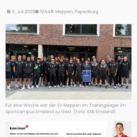
6. Juli 2026
19:54
Meppen
,
Papenburg
Für eine Woche war der SV Meppen im Trainingslager im
Sportcampus Emsland zu Gast. (Foto: KSB Emsland)