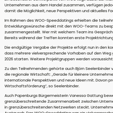
Unternehmen aus dem Handel zusammen, verfügen jedoch a
damit die Möglichkeit, neue Perspektiven und aktuelles Fac
Im Rahmen des WOO-Speeddatings erhielten die teilnehm
Entwicklungswünsche direkt mit den WOO-Teams zu bespre
zusammengestellt. Wer mit welchem Team ins Gespräch k
Bereits während der Treffen konnten erste Projektrichtun
Die endgültige Vergabe der Projekte erfolgt nun in den
dass mehrere vielversprechende Vorhaben auf den Weg g
2026 starten. Weitere Projektgruppen werden voraussichtl
Zu den Teilnehmenden gehörte auch Björn Seelenbinder vo
die regionale Wirtschaft: „Gerade für kleinere Unternehmen
internationale Perspektiven und neue Ideen mit. Davon prof
Wirtschaftsförderung“, so Seelenbinder.
Auch Papenburgs Bürgermeisterin Vanessa Gattung bewertet
grenzüberschreitende Zusammenarbeit zwischen Unterneh
in grenzüberschreitenden Netzwerken steckt. Unternehme
Austausch. Das WOO-Speeddating war ein vielversprechen