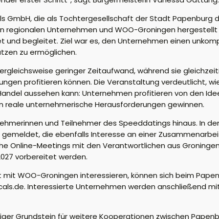
cals GmbH, die als Tochtergesellschaft der Stadt Papenbur
n regionalen Unternehmen und WOO-Groningen hergestellt 
 und begleitet. Ziel war es, den Unternehmen einen unkomp
tzen zu ermöglichen.
rgleichsweise geringer Zeitaufwand, während sie gleichzeit
en profitieren können. Die Veranstaltung verdeutlicht, wi
 Handel aussehen kann: Unternehmen profitieren von den Id
e in reale unternehmerische Herausforderungen gewinnen.
lnehmerinnen und Teilnehmer des Speeddatings hinaus. In d
emeldet, die ebenfalls Interesse an einer Zusammenarbe
iche Online-Meetings mit den Verantwortlichen aus Groningen
2027 vorbereitet werden.
it mit WOO-Groningen interessieren, können sich beim Pa
cals.de. Interessierte Unternehmen werden anschließend mi
ichtiger Grundstein für weitere Kooperationen zwischen Pa