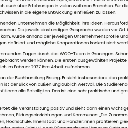
uch über Erfahrungen in vielen weiteren Branchen. Für di
hwissen in die eigene Entwicklung einfließen zu lassen.
enden Unternehmen die Möglichkeit, ihre Ideen, Herausfor
chen. Die jeweils einstündigen Gespräche wurden vor Ort 
am, wurde anhand der jeweiligen Unternehmensprofile und 
gen definiert und mögliche Kooperationen konkretisiert werd
 kommenden Tagen durch das WOO-Team in Groningen. Schon j
ebracht werden können. Die ersten ausgewählten Projekte 
ich im Februar 2027 ihre Arbeit aufnehmen.
n der Buchhandlung Eissing. Er sieht insbesondere den prak
 ist der Blick von außen unglaublich wertvoll. Die Studieren
itieren alle Beteiligten. Das ist eine sehr praktische und gr
 die Veranstaltung positiv und sieht darin einen wichtigen
men, Bildungseinrichtungen und Kommunen: „Die Zusammenar
n, Hochschule, Innenstadt und Händler:innen profitieren g
der erster Schritt“, sagt Bürgermeisterin Vanessa Gattung.