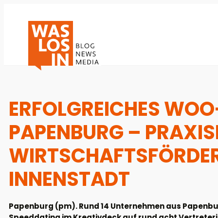
ERFOLGREICHES WOO
PAPENBURG – PRAXI
WIRTSCHAFTSFÖRDER
INNENSTADT
Papenburg (pm). Rund 14 Unternehmen aus Papenburg
Speeddating im Kreativdeck auf rund acht Vertreter