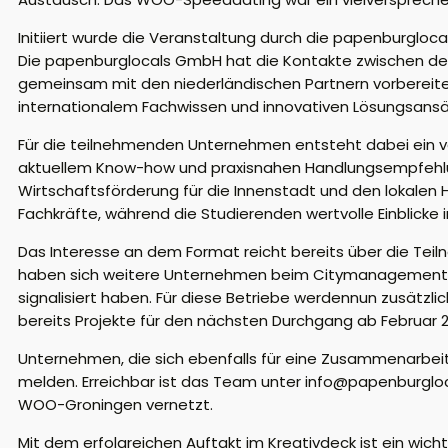
Initiiert wurde die Veranstaltung durch die papenburglo
Die papenburglocals GmbH hat die Kontakte zwischen de
gemeinsam mit den niederländischen Partnern vorbereitet
internationalem Fachwissen und innovativen Lösungsansä
Für die teilnehmenden Unternehmen entsteht dabei ein ve
aktuellem Know-how und praxisnahen Handlungsempfehlung
Wirtschaftsförderung für die Innenstadt und den lokalen
Fachkräfte, während die Studierenden wertvolle Einblick
Das Interesse an dem Format reicht bereits über die Tei
haben sich weitere Unternehmen beim Citymanagement g
signalisiert haben. Für diese Betriebe werdennun zusätzl
bereits Projekte für den nächsten Durchgang ab Februar 
Unternehmen, die sich ebenfalls für eine Zusammenarbe
melden. Erreichbar ist das Team unter info@papenburglo
WOO-Groningen vernetzt.
Mit dem erfolgreichen Auftakt im Kreativdeck ist ein w