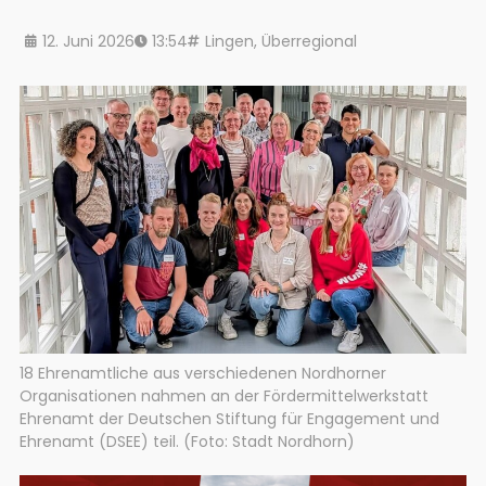
12. Juni 2026
13:54
Lingen
,
Überregional
18 Ehrenamtliche aus verschiedenen Nordhorner
Organisationen nahmen an der Fördermittelwerkstatt
Ehrenamt der Deutschen Stiftung für Engagement und
Ehrenamt (DSEE) teil. (Foto: Stadt Nordhorn)