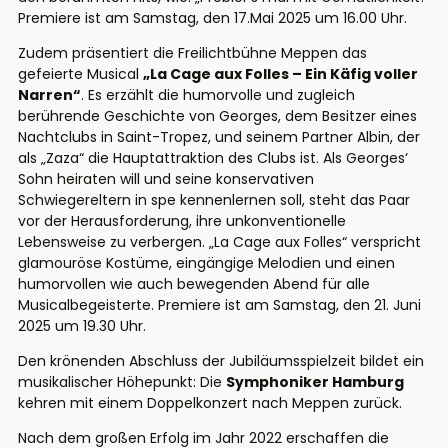
Premiere ist am Samstag, den 17.Mai 2025 um 16.00 Uhr.
Zudem präsentiert die Freilichtbühne Meppen das
gefeierte Musical
„La Cage aux Folles – Ein Käfig voller
Narren“
. Es erzählt die humorvolle und zugleich
berührende Geschichte von Georges, dem Besitzer eines
Nachtclubs in Saint-Tropez, und seinem Partner Albin, der
als „Zaza“ die Hauptattraktion des Clubs ist. Als Georges‘
Sohn heiraten will und seine konservativen
Schwiegereltern in spe kennenlernen soll, steht das Paar
vor der Herausforderung, ihre unkonventionelle
Lebensweise zu verbergen. „La Cage aux Folles“ verspricht
glamouröse Kostüme, eingängige Melodien und einen
humorvollen wie auch bewegenden Abend für alle
Musicalbegeisterte. Premiere ist am Samstag, den 21. Juni
2025 um 19.30 Uhr.
Den krönenden Abschluss der Jubiläumsspielzeit bildet ein
musikalischer Höhepunkt: Die
Symphoniker Hamburg
kehren mit einem Doppelkonzert nach Meppen zurück.
Nach dem großen Erfolg im Jahr 2022 erschaffen die