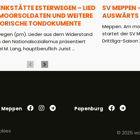
ENKSTÄTTE ESTERWEGEN – LIED
SV MEPPEN 
 MOORSOLDATEN UND WEITERE
AUSWÄRTS 
TORISCHE TONDOKUMENTE
Meppen. Am mor
startet der SV 
wegen (pm). Lieder aus dem Widerstand
Drittliga-Saison 2
 den Nationalsozialismus präsentiert
l M. Lang, hauptberuflich Jurist ...
Meppen
Papenburg
okies
© 2025 wa