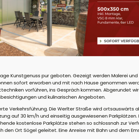
Tage Kunstgenuss pur geboten. Gezeigt werden Malerei und Gr
e können sofort erworben und mit nach Hause genommen wer
nsttechniken vorführen, ins Gespräch kommen. Abgerundet wir
besichtigungen und kulinarischen Angeboten.
e Verkehrsführung. Die Werlter Straße wird ortsauswärts ab 
ung auf 30 km/h und einseitig ausgewiesenen Parkplätzen. 
ichende kostenlose Parkplätze stehen so schlossnah zur Ver
 den Ort Sögel geleitet. Eine Anreise mit Bahn und dem Ems