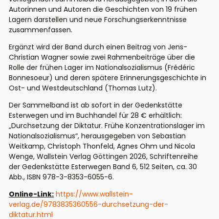
Autorinnen und Autoren die Geschichten von 19 frühen
Lagern darstellen und neue Forschungserkenntnisse
zusammenfassen.
Ergänzt wird der Band durch einen Beitrag von Jens-
Christian Wagner sowie zwei Rahmenbeiträge über die
Rolle der frühen Lager im Nationalsozialismus (Frédéric
Bonnesoeur
) und deren spätere Erinnerungsgeschichte in
Ost- und Westdeutschland (Thomas Lutz).
Der Sammelband ist ab sofort in der Gedenkstätte
Esterwegen
und
im
Buchhandel für 28 € erhältlich:
„Durchsetzung der Diktatur. Frühe Konzentrationslager im
Nationalsozialismus“, herausgegeben von Sebastian
Weitkamp, Christoph
Thonfeld
, Agnes Ohm und Nicola
Wenge
, Wallstein Verlag Göttingen 2026, Schriftenreihe
der Gedenkstätte
Esterwegen
Band 6, 512 Seiten, ca. 30
Abb., ISBN 978-3-8353-6055-6.
Online-Link:
https://www.wallstein-
verlag.de/9783835360556-durchsetzung-der-
diktatur.html