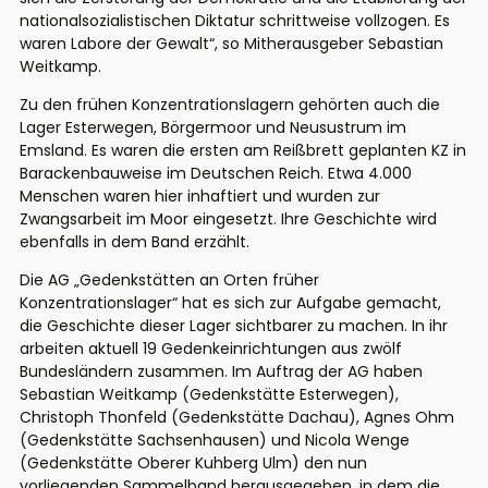
nationalsozialistischen Diktatur schrittweise vollzogen. Es
waren Labore der Gewalt“, so Mitherausgeber Sebastian
Weitkamp.
Zu den frühen Konzentrationslagern gehörten auch die
Lager
Esterwegen
,
Börgermoor
und
Neusustrum
im
Emsland. Es waren die ersten am Reißbrett geplanten KZ in
Barackenbauweise im Deutschen Reich. Etwa 4.000
Menschen waren hier inhaftiert und wurden zur
Zwangsarbeit im Moor eingesetzt. Ihre Geschichte wird
ebenfalls in dem Band erzählt.
Die AG „Gedenkstätten an Orten früher
Konzentrationslager“ hat es sich zur Aufgabe gemacht,
die Geschichte dieser Lager sichtbarer zu machen. In ihr
arbeiten aktuell 19
Gedenkeinrichtungen aus zwölf
Bundesländern zusammen. Im Auftrag der AG haben
Sebastian Weitkamp (Gedenkstätte
Esterwegen
),
Christoph
Thonfeld
(Gedenkstätte Dachau), Agnes Ohm
(Gedenkstätte Sachsenhausen) und Nicola
Wenge
(Gedenkstätte Oberer
Kuhberg
Ulm) den nun
vorliegenden Sammelband herausgegeben, in dem die