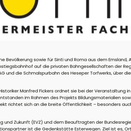
che Bevölkerung sowie für Sinti und Roma aus dem Emsland, 
stiegsbahnhof
auf die privaten Bahngesellschaften der Re
p AG und die Schmalspurbahn des
Heseper
Torfwerks, über di
 Historiker Manfred Fickers ordnet sie bei der Veranstaltung i
 entstanden im Rahmen des Projekts Bildungsmaterialien sowi
jekt richtet sich an die breite
Öffentlichkeit – besonders a
ung und Zukunft (EVZ) und dem Beauftragten der Bundesregie
tionspartner ist die Gedenkstätte Esterwegen. Ziel ist es, Or