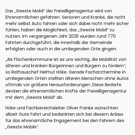
Das
„
Geeste Mobil
“
der Freiwilligenagentur wird von
Ehrenamtlichen gefahren. Senioren und Kranke, die nicht
mehr selbst Auto fahren oder sich dabei nicht mehr sicher
fühlen, haben die Möglichkeit
,
das
„
Geeste Mobil
“
zu
nutzen. Im vergangen
en
Jahr 2025 wurden rund 770
Fahrten durchgeführt, die innerhalb der Gemeinde
erfolgten
oder auch in die umliegenden Orte gingen.
„Als Flächenkommune ist es uns wichtig, die Mobilität von
älteren und kranken Bürgerinnen und Bürgern zu fördern“,
so Rathauschef Helmut Höke. Gerade Facharzttermine in
umliegenden Orten stellten älteren Menschen
ohne Autos
oftmals vor größere Herausforderungen. Diese Bedarfe
decken die ehrenamtlichen Kräfte der Freiwilligenagentur
mit dem „Ge
e
ste Mobil“ ab.
Höke und Fachbereichsleiter Oliver Franke wünschten
allzeit Gute Fahrt und bedankten sich bei diesem Anlass
für das ehrenamtliche Engagement bei den Fahrern des
„
Geeste Mobils
“
.