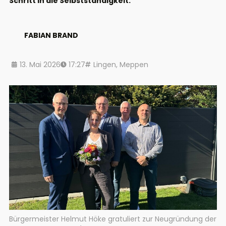
Schritt in die Selbstständigkeit.
FABIAN BRAND
13. Mai 2026
17:27
Lingen
,
Meppen
Bürgermeister Helmut Höke gratuliert zur Neugründung der