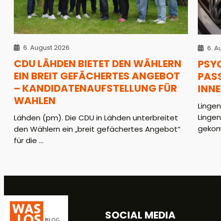
6. August 2026
6. A
CDU LÄHDEN BIETET DEN WÄHLERN
PSY
EIN BREIT GEFÄCHERTES ANGEBOT
PASS
– KANDIDATENAUFSTELLUNG FÜR
INN
WAHLEN
Lingen
Lingen
Lähden (pm). Die CDU in Lähden unterbreitet
gekom
den Wählern ein „breit gefächertes Angebot“
für die ...
SOCIAL MEDIA