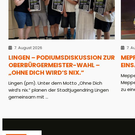
7. August 2026
7. A
LINGEN – PODIUMSDISKUSSION ZUR
MEPP
OBERBÜRGERMEISTER-WAHL –
EINS
„OHNE DICH WIRD‘S NIX.“
Meppen
Meppe
Lingen (pm). Unter dem Motto „Ohne Dich
zu ein
wird’s nix.“ planen der Stadtjugendring Lingen
gemeinsam mit ...