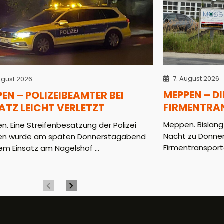
7. August 2026
ugust 2026
MEPPEN – D
EN – POLIZEIBEAMTER BEI
FIRMENTRA
ATZ LEICHT VERLETZT
Meppen. Bislang
. Eine Streifenbesatzung der Polizei
Nacht zu Donner
n wurde am späten Donnerstagabend
Firmentransporte
em Einsatz am Nagelshof ...