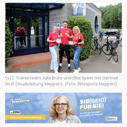
(v.l.): Trainerteam Julia Bruns und Elias Speer mit Gertrud
Wulf (Studioleitung Meppen). (Foto: 3lifesports Meppen)