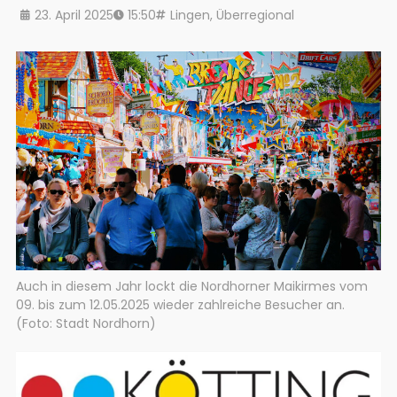
23. April 2025
15:50
Lingen
,
Überregional
Auch in diesem Jahr lockt die Nordhorner Maikirmes vom
09. bis zum 12.05.2025 wieder zahlreiche Besucher an.
(Foto: Stadt Nordhorn)