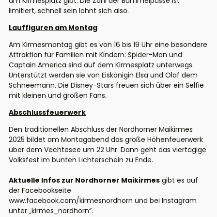
am Kirmesplatz gibt. Die Zahl der Bummelpässe ist
limitiert, schnell sein lohnt sich also.
Lauffiguren am Montag
Am Kirmesmontag gibt es
von 16 bis 19 Uhr
eine besondere
Attraktion für Familien mit Kindern: Spider-Man und
Captain America sind auf dem Kirmesplatz unterwegs.
Unterstützt werden sie von Eiskönigin Elsa und Olaf dem
Schneemann. Die Disney-Stars freuen sich über ein Selfie
mit kleinen und großen Fans.
Abschlussfeuerwerk
Den traditionellen Abschluss der Nordhorner Maikirmes
2025 bildet am Montagabend das große Höhenfeuerwerk
über dem Vechtesee
um 22 Uhr
. Dann geht das viertägige
Volksfest im bunten Lichterschein zu Ende.
Aktuelle Infos zur Nordhorner Maikirmes
gibt es auf
der Facebookseite
www.facebook.com/kirmesnordhorn
und bei Instagram
unter „kirmes_nordhorn“.