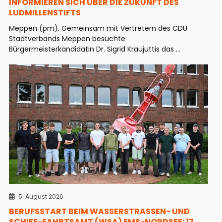
INFORMIEREN SICH ÜBER DIE ZUKUNFT DES
LUDMILLENSTIFTS
Meppen (pm). Gemeinsam mit Vertretern des CDU
Stadtverbands Meppen besuchte
Bürgermeisterkandidatin Dr. Sigrid Kraujuttis das ...
5. August 2026
BERUFSSTART BEIM WASSERSTRASSEN- UND S
CHIFF-FAHRTSAMT (WSA) EMS-NORDSEE: 17 N