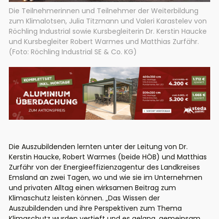
Die Teilnehmerinnen und Teilnehmer der Weiterbildung
zum Klimalotsen, Julia Titzmann und Valeri Karastelev von
Röchling Industrial sowie Kursbegleiterin Dr. Kerstin Haucke
und Kursbegleiter Robert Warmes und Matthias Zurfähr.
(Foto: Röchling Industrial SE & Co. KG)
Die Auszubildenden lernten unter der Leitung von Dr.
Kerstin Haucke, Robert Warmes (beide HÖB) und Matthias
Zurfähr von der Energieeffizienzagentur des Landkreises
Emsland an zwei Tagen, wo und wie sie im Unternehmen
und privaten Alltag einen wirksamen Beitrag zum
Klimaschutz leisten können. „Das Wissen der
Auszubildenden und ihre Perspektiven zum Thema
Klimaschutz wurden vertieft und es gelang, gemeinsam