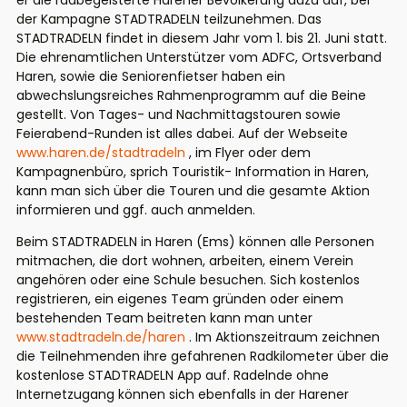
er die radbegeisterte Harener Bevölkerung dazu auf, bei
der Kampagne STADTRADELN teilzunehmen. Das
STADTRADELN findet in diesem Jahr vom 1. bis 21. Juni statt.
Die ehrenamtlichen Unterstützer vom ADFC, Ortsverband
Haren, sowie die Seniorenfietser haben ein
abwechslungsreiches Rahmenprogramm auf die Beine
gestellt. Von Tages- und Nachmittagstouren sowie
Feierabend-Runden ist alles dabei. Auf der Webseite
www.haren.de/stadtradeln
, im Flyer oder dem
Kampagnenbüro, sprich Touristik- Information in Haren,
kann man sich über die Touren und die gesamte Aktion
informieren und ggf. auch anmelden.
Beim STADTRADELN in Haren (Ems) können alle Personen
mitmachen, die dort wohnen, arbeiten, einem Verein
angehören oder eine Schule besuchen. Sich kostenlos
registrieren, ein eigenes Team gründen oder einem
bestehenden Team beitreten kann man unter
www.stadtradeln.de/haren
. Im Aktionszeitraum zeichnen
die Teilnehmenden ihre gefahrenen Radkilometer über die
kostenlose STADTRADELN App auf. Radelnde ohne
Internetzugang können sich ebenfalls in der Harener