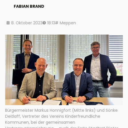
FABIAN BRAND
8. Oktober 2023
18:13
Meppen
Bürgermeister Markus Honnigfort (Mitte links) und Sönke
Deitlaff, Vertreter des Vereins Kinderfreundliche
Kommunen, bei der gemeinsamen