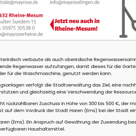
erirdisch verbaute als auch oberirdische Regenwassersamm
llende Regenwasser aufzufangen, damit dieses für die Gar
 oder für die Waschmaschine, genutzt werden kann.
ngsanlagen verfolgt die Stadtverwaltung das Ziel, eine nac
rstützen und gleichzeitig eine Verschwendung der Ressour
cht rückzahlbaren Zuschuss in Höhe von 300 bis 500 €, der 
st auf dem Vordruck der Stadt Haren (Ems) bei der Stadt ei
t Haren (Ems). Ein Anspruch auf Gewährung der Zuwendung be
 verfügbaren Haushaltsmittel.