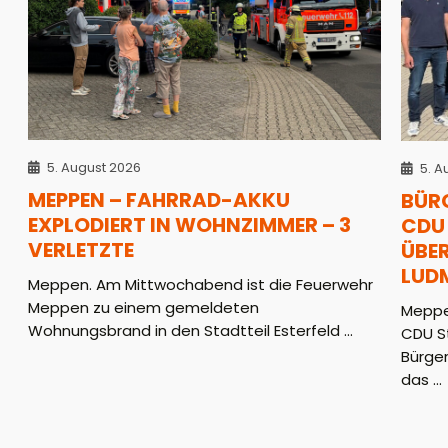
5. August 2026
5. A
MEPPEN – FAHRRAD-AKKU
BÜR
EXPLODIERT IN WOHNZIMMER – 3
CDU 
VERLETZTE
ÜBER
LUD
Meppen. Am Mittwochabend ist die Feuerwehr
Meppen zu einem gemeldeten
Meppe
Wohnungsbrand in den Stadtteil Esterfeld ...
CDU S
Bürger
das ...