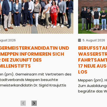
ugust 2026
5. August 2026
GERMEISTERKANDIDATIN UND
BERUFSSTAR
MEPPEN INFORMIEREN SICH
WASSERSTRA
 DIE ZUKUNFT DES
AHRTSAMT (
MILLENSTIFTS
7 NEUE AUS-
OS
n (pm). Gemeinsam mit Vertretern des
tadtverbands Meppen besuchte
Meppen (pm). He
meisterkandidatin Dr. Sigrid Kraujuttis
Zum Ausbildungs
begrüßte das WS